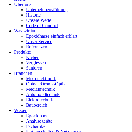
Über uns
Unternehmensführung
Historie
Unsere Werte
Code of Conduct
Was wir tun
Epoxidharze einfach erklärt
Unser Service
Referenzen
Produkte
Kleben
Vergiessen
Sanieren
Branchen
Mikroelektronik
Optoelektronik/Optik
Medizintechnik
Automobiltechnik
Elektrotechnik
Baubereich
Wissen
Epoxidharz
Analysegeräte
Fachartikel
Partnerschaften & Netzwerke