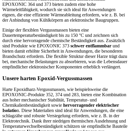
EPOXONIC 364 und 373 bieten zudem eine hohe
Wärmeleitfähigkeit, wodurch sie sich ideal für Anwendungen
eignen, die eine effiziente Wärmeableitung erfordern, wie z. B. bei
der Anbindung von Kühlkörpern an elektronische Baugruppen.
Einige der flexiblen Vergussmassen bieten eine
Dauertemperaturbeständigkeit bis zu 150 °C und zeichnen sich
durch eine hervorragende chemische Beständigkeit aus. Zusätzlich
sind Produkte wie EPOXONIC 373
schwer entflammbar
und
bieten damit erhöhte Sicherheit in Anwendungen, die besonderen
Brandschutz erfordern. Die flexible Struktur dieser Harze trägt dazu
bei, mechanische Belastungen zu absorbieren, was die Lebensdauer
empfindlicher elektronischer Komponenten erheblich verlängert.
Unsere harten Epoxid-Vergussmassen
Harte Epoxidharz-Vergussmassen, wie beispielsweise die
EPOXONIC-Produkte 352, 374 und 283, bieten eine Kombination
aus hoher mechanischer Stabilität, Temperatur- und
Chemikalienbeständigkeit sowie
hervorragender elektrischer
Isolatio
n. Diese Materialien sind ideal für Anwendungen, die eine
schlagzähe und robuste Versiegelung erfordern, wie z. B. in der
Elektrotechnik. Dank ihrer niedrigen thermischen Ausdehnung und
Temperaturwechselbeständigkeit schützen sie empfindliche Bauteile