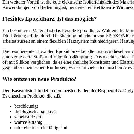
Ein weiterer Vorteil ist die gute elektrische Isolierfähigkeit des Ma
Anwendungen von Bedeutung ist, bei denen eine
effiziente Wärmea
Flexibles Epoxidharz. Ist das möglich?
Ein besonderes Material ist das flexible Epoxidharz. Während herkö
Die Härtung erfolgt durch Heißhärtung mit einem von EPOXONIC eigen
arbeitet zurzeit an einem flexiblen Harzsystem mit niedrigeren Härtu
Die resultierenden flexiblen Epoxidharze behalten nahezu dieselben v
eine verbesserte Stoß- und Vibrationsdämpfung. Das macht sie ideal 
oft mit Silikon verglichen, da es eine ähnliche Konsistenz und Elasti
gegenüber chemischen Einflüssen, was es in vielen technischen Anw
Wie entstehen neue Produkte?
Den Basisrohstoff bildet in den meisten Fällen der Bisphenol A-Digly
Es entstehen Produkte, die z.B.:
beschleunigt
rheologisch angepasst
zähelastifiziert
wärmeleitfähig
oder elektrisch leitfähig sind.