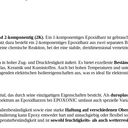
nd 2-komponentig (2K)
. Ein 1-komponentiges Epoxidharz ist gebrauchs
z dazu besteht ein 2-komponentiges Epoxidharz aus zwei separaten B
ine chemische Reaktion, bei der eine stabile, dreidimensional vernetzte
 in hoher Zug- und Druckfestigkeit äußert. Es bietet exzellente
Bestän
, Glas, Keramik und Kunststoffen. Auch bei hohen Temperaturen und un
agenden elektrischen Isoliereigenschaften aus, was es ideal für elekt
rial, das durch seine einzigartigen Eigenschaften besticht. Als
duroplas
s Spektrum an Epoxidharzen bei EPOXONIC umfasst auch spezielle Varia
lienbeständigkeit sowie eine starke
Haftung auf verschiedenen Ober
rmulierung kann Epoxy entweder hart und unnachgiebig oder flexibel so
eraturbeständigkeit und ist
sowohl feuchtigkeits- als auch wetterresi