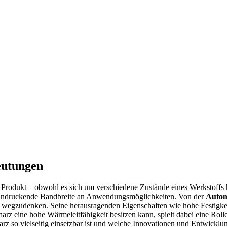
eutungen
s Produkt – obwohl es sich um verschiedene Zustände eines Werkstoffs h
 beeindruckende Bandbreite an Anwendungsmöglichkeiten. Von der
Autom
r wegzudenken. Seine herausragenden Eigenschaften wie hohe Festigke
rz eine hohe Wärmeleitfähigkeit besitzen kann, spielt dabei eine Roll
rz so vielseitig einsetzbar ist und welche Innovationen und Entwicklu