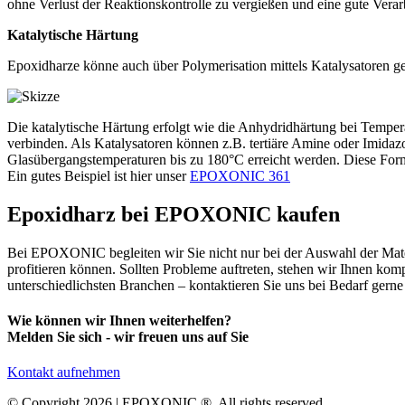
ohne Verlust der Reaktionskontrolle zu vergießen und eine gute Vera
Katalytische Härtung
Epoxidharze könne auch über Polymerisation mittels Katalysatoren g
Die katalytische Härtung erfolgt wie die Anhydridhärtung bei Tempe
verbinden. Als Katalysatoren können z.B. tertiäre Amine oder Imida
Glasübergangstemperaturen bis zu 180°C erreicht werden. Diese For
Ein gutes Beispiel ist hier unser
EPOXONIC 361
Epoxidharz bei EPOXONIC kaufen
Bei EPOXONIC begleiten wir Sie nicht nur bei der Auswahl der Materi
profitieren können. Sollten Probleme auftreten, stehen wir Ihnen kom
unterschiedlichsten Branchen – kontaktieren Sie uns bei Bedarf gerne
Wie können wir Ihnen weiterhelfen?
Melden Sie sich - wir freuen uns auf Sie
Kontakt aufnehmen
© Copyright 2026 | EPOXONIC ®. All rights reserved.