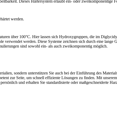
rbeitbarkeit. Dieses Härtersystem erlaubt ein- oder zweikomponentige 
ehärtet werden.
raturen über 100°C. Hier lassen sich Hydroxygruppen, die im Diglycid
zole verwendet werden. Diese Systeme zeichnen sich durch eine lange
mulierungen sind sowohl ein- als auch zweikomponentig möglich.
alien, sondern unterstützen Sie auch bei der Einführung des Material
petent zur Seite, um schnell effiziente Lösungen zu finden. Mit unser
 persönlich und erhalten Sie standardisierte oder maßgeschneiderte Har