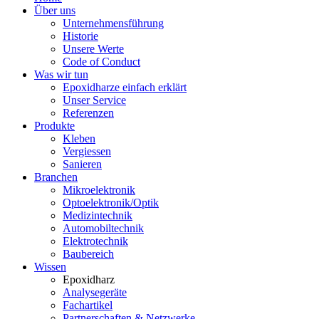
Über uns
Unternehmensführung
Historie
Unsere Werte
Code of Conduct
Was wir tun
Epoxidharze einfach erklärt
Unser Service
Referenzen
Produkte
Kleben
Vergiessen
Sanieren
Branchen
Mikroelektronik
Optoelektronik/Optik
Medizintechnik
Automobiltechnik
Elektrotechnik
Baubereich
Wissen
Epoxidharz
Analysegeräte
Fachartikel
Partnerschaften & Netzwerke